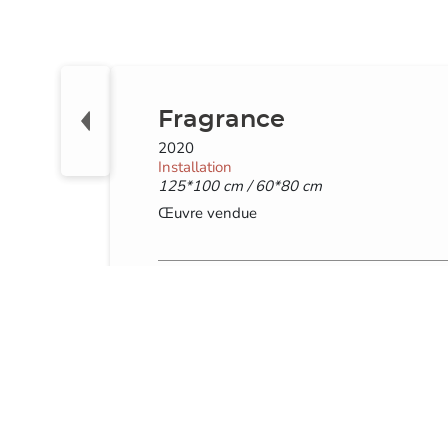
Fragrance
2020
Installation
125*100 cm / 60*80 cm
Œuvre vendue
Digital collage et peinture acrylique sur
papier / Impression sur tissu polyester
40g/m2, papier / Pièce unique.
“ I HAVE NO EMOTIONEL ENDURANCE
WHEN IT COMES TO INTIMACY ”