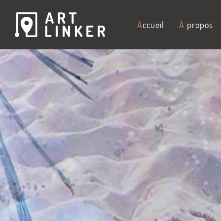
A
ccueil
À
propos