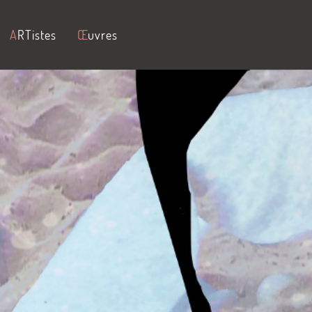
A
RTistes
Œ
uvres