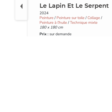
Le Lapin Et Le Serpent
2024
Peinture
/
Peinture sur toile
/
Collage
/
Peinture à l'huile
/
Technique mixte
180 x 180 cm
Prix :
sur demande
Exposition
: sur demande
Demander le prix
Exposer
Mots-clés :
peinture
,
enchainée
,
collage
,
abstraction
,
techniques mixtes