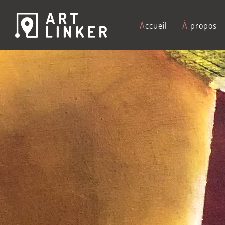
A
ccueil
À
propos