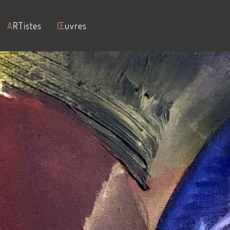
A
RTistes
Œ
uvres